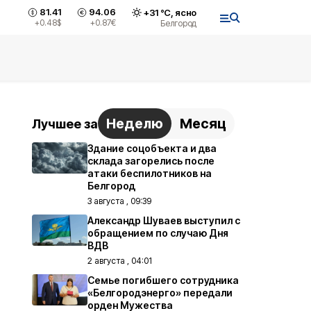
81.41
94.06
+
31
°С,
ясно
+0.48
$
+0.87
€
Белгород
Неделю
Месяц
Лучшее за
Здание соцобъекта и два
склада загорелись после
атаки беспилотников на
Белгород
3 августа , 09:39
Александр Шуваев выступил с
обращением по случаю Дня
ВДВ
2 августа , 04:01
Семье погибшего сотрудника
«Белгородэнерго» передали
орден Мужества