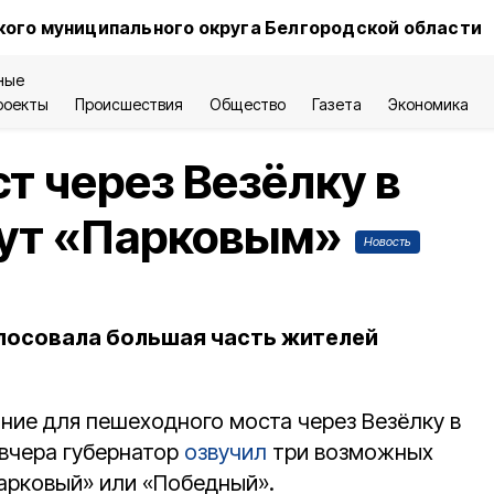
ого муниципального округа Белгородской области
ные
роекты
Происшествия
Общество
Газета
Экономика
 через Везёлку в
вут «Парковым»
Новость
олосовала большая часть жителей
ние для пешеходного моста через Везёлку в
 вчера губернатор
озвучил
три возможных
Парковый» или «Победный».