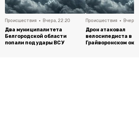
Происшествия
Вчера, 22:20
Происшествия
Вчера, 
Два муниципалитета
Дрон атаковал
Белгородской области
велосипедиста в
попали под удары ВСУ
Грайворонском окр