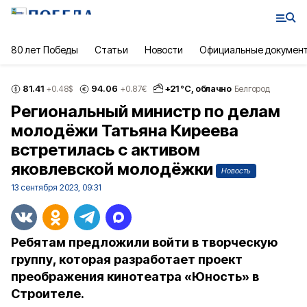
80 лет Победы
Статьи
Новости
Официальные докумен
81.41
94.06
+
21
°С,
облачно
+0.48
$
+0.87
€
Белгород
Региональный министр по делам
молодёжи Татьяна Киреева
встретилась с активом
яковлевской молодёжки
Новость
13 сентября 2023, 09:31
Ребятам предложили войти в творческую
группу, которая разработает проект
преображения кинотеатра «Юность» в
Строителе.