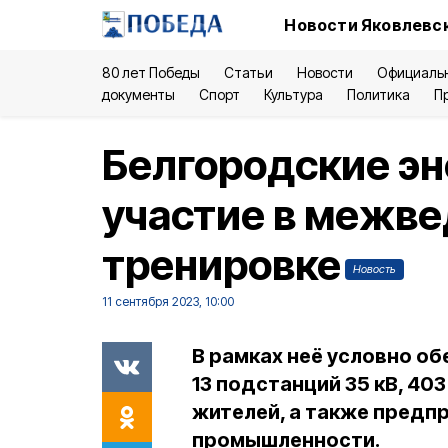
Новости Яковлевск
80 лет Победы
Статьи
Новости
Официаль
документы
Спорт
Культура
Политика
П
Белгородские эн
участие в межв
тренировке
Новость
11 сентября 2023, 10:00
В рамках неё условно об
13 подстанций 35 кВ, 403
жителей, а также предп
промышленности.