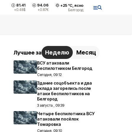
81.41
94.06
+
25
°С,
ясно
+0.48
$
+0.87
€
Белгород
Неделю
Месяц
Лучшее за
ВСУ атаковали
беспилотником Белгород
Сегодня, 09:12
Здание соцобъекта и два
склада загорелись после
атаки беспилотников на
Белгород
3 августа , 09:39
Четыре беспилотника ВСУ
атаковали посёлок
Томаровка
Сегодня, 09:10