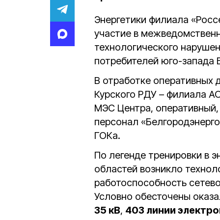
Энергетики филиала «Росс
участие в межведомственн
технологического наруше
потребителей юго-запада 
В отработке оперативных 
Курского РДУ – филиала А
МЭС Центра, оперативный,
персонал «Белгородэнерго
ГОКа.
По легенде тренировки в э
областей возникло технол
работоспособность сетево
Условно обесточены оказ
35 кВ
,
403 линии электр