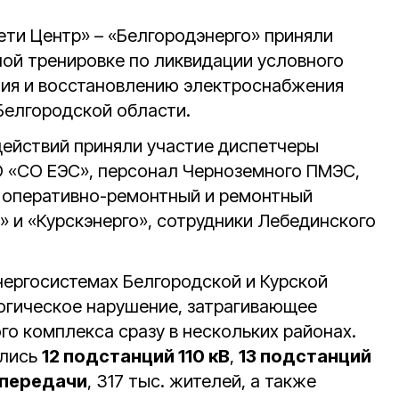
ети Центр» – «Белгородэнерго» приняли
ой тренировке по ликвидации условного
ния и восстановлению электроснабжения
Белгородской области.
действий приняли участие диспетчеры
О «СО ЕЭС», персонал Черноземного ПМЭС,
 оперативно-ремонтный и ремонтный
» и «Курскэнерго», сотрудники Лебединского
нергосистемах Белгородской и Курской
огическое нарушение, затрагивающее
го комплекса сразу в нескольких районах.
ались
12 подстанций 110 кВ
,
13 подстанций
опередачи
, 317 тыс. жителей, а также