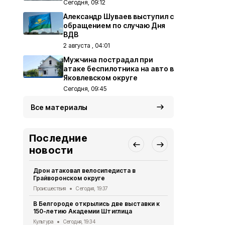
Сегодня, 09:12
Александр Шуваев выступил с
обращением по случаю Дня
ВДВ
2 августа , 04:01
Мужчина пострадал при
атаке беспилотника на авто в
Яковлевском округе
Сегодня, 09:45
Все материалы
Последние
новости
Дрон атаковал велосипедиста в
За сутки в 
Грайворонском округе
атаках ВСУ 
Происшествия
Сегодня, 19:37
Происшествия
В Белгороде открылись две выставки к
Белгородцы
150-летию Академии Штиглица
договоров 
Культура
Сегодня, 19:34
Экономика
Се