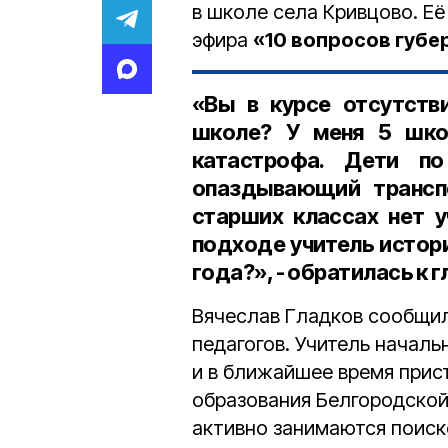
в школе села Кривцово. Е
эфира
«10 вопросов губе
«Вы в курсе отсутств
школе? У меня 5 школ
катастрофа. Дети п
опаздывающий транспо
старших классах нет у
подходе учитель истори
года?», - обратилась к 
Вячеслав Гладков сообщил
педагогов. Учитель началь
и в ближайшее время прис
образования Белгородской
активно занимаются поиск