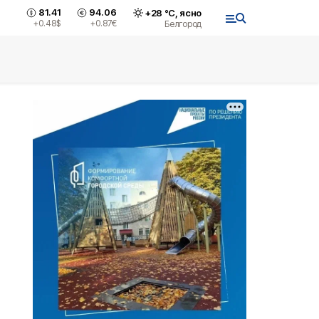
81.41
94.06
+
28
°С,
ясно
+0.48
$
+0.87
€
Белгород