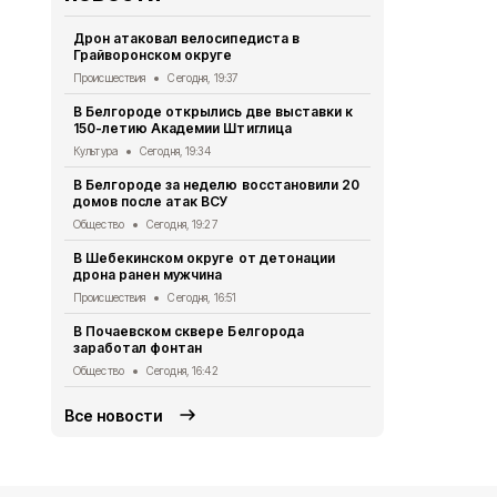
Дрон атаковал велосипедиста в
За сутки в 
Грайворонском округе
атаках ВСУ 
Происшествия
Сегодня, 19:37
Происшествия
В Белгороде открылись две выставки к
Белгородцы
150-летию Академии Штиглица
договоров 
Культура
Сегодня, 19:34
Экономика
Се
В Белгороде за неделю восстановили 20
Два грузови
домов после атак ВСУ
взрыва бес
Общество
Сегодня, 19:27
Происшествия
В Шебекинском округе от детонации
Дом офицер
дрона ранен мужчина
новое обор
Происшествия
Сегодня, 16:51
Культура
Сег
В Почаевском сквере Белгорода
Более 50 м
заработал фонтан
белгородца
Общество
Сегодня, 16:42
Экономика
Се
Все новости