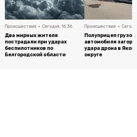
Происшествия
Сегодня, 16:36
Происшествия
Сегодня
Два мирных жителя
Полуприцеп грузов
пострадали при ударах
автомобиля загоре
беспилотников по
удара дрона в Яков
Белгородской области
округе