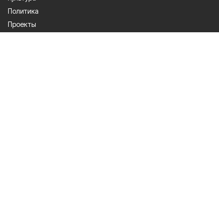
Политика
Проекты
Происшествия
Газета
Общество
Экономика
О проекте
Об издании
Правила использования
Рекламодателям
Специальная оценка условий труда
Политика конфиденциальности
Мы в соцсетях