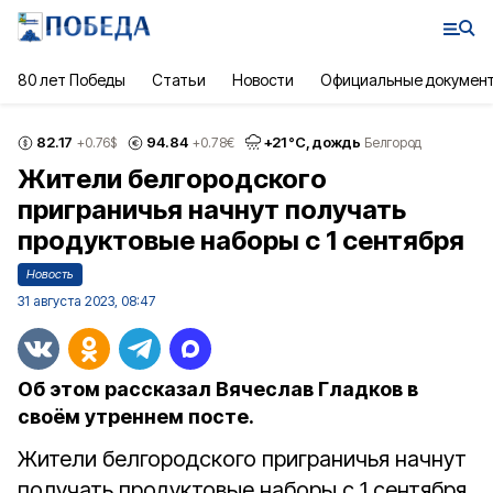
80 лет Победы
Статьи
Новости
Официальные докумен
82.17
94.84
+
21
°С,
дождь
+0.76
$
+0.78
€
Белгород
Жители белгородского
приграничья начнут получать
продуктовые наборы с 1 сентября
Новость
31 августа 2023, 08:47
Об этом рассказал Вячеслав Гладков в
своём утреннем посте.
Жители белгородского приграничья начнут
получать продуктовые наборы с 1 сентября.