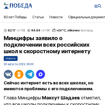
80 лет Победы
Статьи
Новости
Официальные докумен
82.17
94.84
+
24
°С,
облачно
+0.76
$
+0.78
€
Белгород
Минцифры заявило о
подключении всех российских
школ к скоростному интернету
Новость
30 августа 2023, 09:00
Сейчас интернет есть во всех школах, но
имеются проблемы с его подключением.
Глава Минцифры
Максут Шадаев
отметил,
что все школы подключены к скоростному