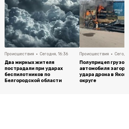
Происшествия
Сегодня, 16:36
Происшествия
Сегодня
Два мирных жителя
Полуприцеп грузов
пострадали при ударах
автомобиля загоре
беспилотников по
удара дрона в Яков
Белгородской области
округе