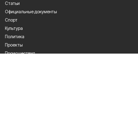
Статьи
Официальные документы
Спорт
Культура
Политика
Проекты
Происшествия
Газета
Общество
Экономика
О проекте
Об издании
Правила использования
Рекламодателям
Специальная оценка условий труда
Политика конфиденциальности