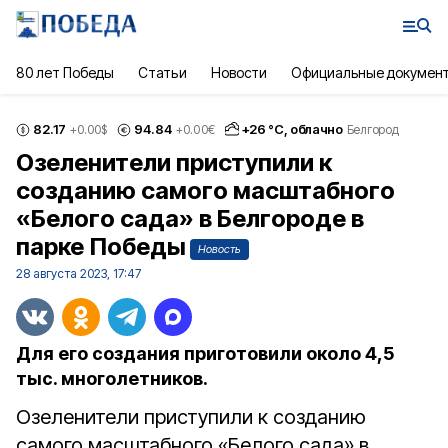
80 лет Победы
Статьи
Новости
Официальные докумен
82.17
94.84
+
26
°С,
облачно
+0.00
$
+0.00
€
Белгород
Озеленители приступили к
созданию самого масштабного
«Белого сада» в Белгороде в
парке Победы
Новость
28 августа 2023, 17:47
Для его создания приготовили около 4,5
тыс. многолетников.
Озеленители приступили к созданию
самого масштабного «Белого сада» в