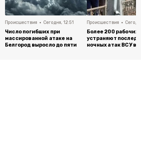
Происшествия
Сегодня, 12:51
Происшествия
Сегодня
Число погибших при
Более 200 рабочих
массированной атаке на
устраняют последс
Белгород выросло до пяти
ночных атак ВСУ в 