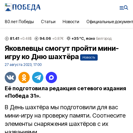
80 лет Победы
Статьи
Новости
Официальные докумен
81.41
94.06
+
35
°С,
ясно
+0.48
$
+0.87
€
Белгород
Яковлевцы смогут пройти мини-
игру ко Дню шахтёра
Новость
27 августа 2023, 17:00
Её подготовила редакция сетевого издания
«Победа 31».
В День шахтёра мы подготовили для вас
мини-игру на проверку памяти. Соотнесите
элементы снаряжения шахтёров с их
названиями.