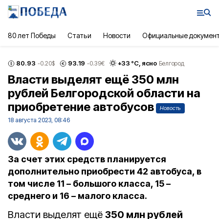
80 лет Победы
Статьи
Новости
Официальные докумен
80.93
93.19
+
33
°С,
ясно
-0.20
$
-0.39
€
Белгород
Власти выделят ещё 350 млн
рублей Белгородской области на
приобретение автобусов
Новость
18 августа 2023, 08:46
За счет этих средств планируется
дополнительно приобрести 42 автобуса, в
том числе 11 – большого класса, 15 –
среднего и 16 – малого класса.
Власти выделят ещё
350 млн рублей