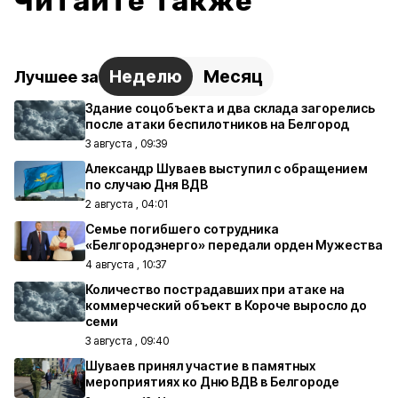
Читайте также
Неделю
Месяц
Лучшее за
Здание соцобъекта и два склада загорелись
после атаки беспилотников на Белгород
3 августа , 09:39
Александр Шуваев выступил с обращением
по случаю Дня ВДВ
2 августа , 04:01
Семье погибшего сотрудника
«Белгородэнерго» передали орден Мужества
4 августа , 10:37
Количество пострадавших при атаке на
коммерческий объект в Короче выросло до
семи
3 августа , 09:40
Шуваев принял участие в памятных
мероприятиях ко Дню ВДВ в Белгороде