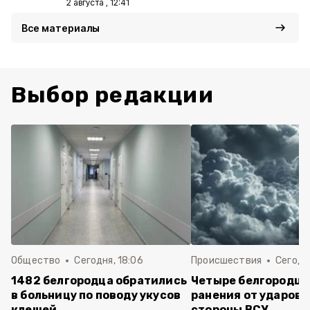
2 августа , 12:41
Все материалы
Выбор редакции
Общество
Сегодня, 18:06
Происшествия
Сегодня
1482 белгородца обратились
Четыре белгородца
в больницу по поводу укусов
ранения от ударов 
клещей
стороны ВСУ