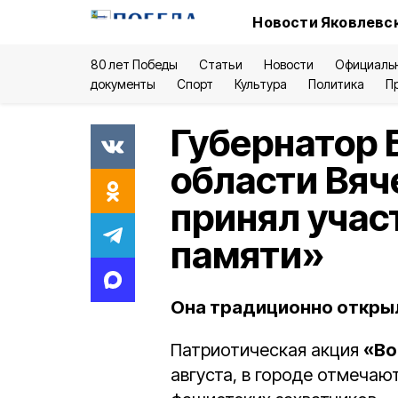
Новости Яковлевск
80 лет Победы
Статьи
Новости
Официаль
документы
Спорт
Культура
Политика
П
Губернатор 
области Вяч
принял учас
памяти»
Она традиционно открыл
Патриотическая акция
«Во
августа, в городе отмеча