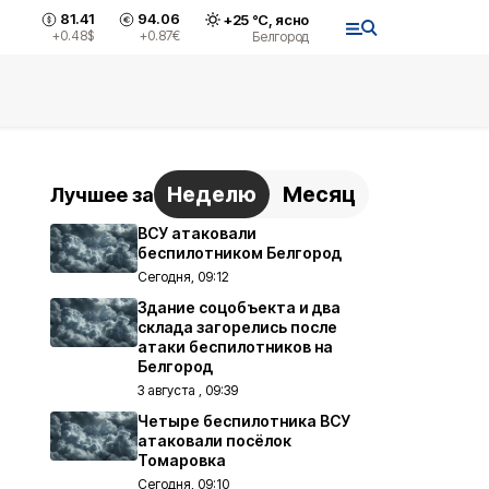
81.41
94.06
+
25
°С,
ясно
+0.48
$
+0.87
€
Белгород
Неделю
Месяц
Лучшее за
ВСУ атаковали
беспилотником Белгород
Сегодня, 09:12
Здание соцобъекта и два
склада загорелись после
атаки беспилотников на
Белгород
3 августа , 09:39
Четыре беспилотника ВСУ
атаковали посёлок
Томаровка
Сегодня, 09:10