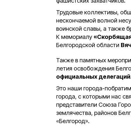
фашистских захватчиков.
Трудовые коллективы, общ
нескончаемой волной несу
воинской славы, а также б
К мемориалу
«Скорбящая
Белгородской области
Вя
Также в памятных мероприя
летия освобождения Белг
официальных делегаций
Это наши города-побратим
города, с которыми нас с
представители Союза Горо
землячества, районов Бел
«Белгород».