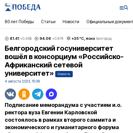
80 лет Победы
Статьи
Новости
Официальные докумен
81.41
94.06
+
35
°С,
ясно
+0.48
$
+0.87
€
Белгород
Белгородский госуниверситет
вошёл в консорциум «Российско-
Африканский сетевой
университет»
Новость
4 августа 2023, 15:39
Подписание меморандума с участием и.о.
ректора вуза Евгении Карловской
состоялось в рамках второго саммита и
экономического и гуманитарного форума