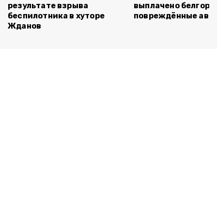
результате взрыва
выплачено белгоро
беспилотника в хуторе
повреждённые авт
Жданов