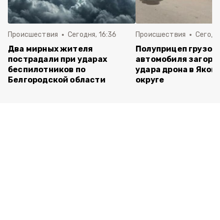
Происшествия
Сегодня, 16:36
Происшествия
Сегодня
Два мирных жителя
Полуприцеп грузов
пострадали при ударах
автомобиля загоре
беспилотников по
удара дрона в Яков
Белгородской области
округе