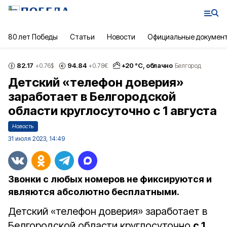
80 лет Победы
Статьи
Новости
Официальные докумен
82.17
94.84
+
20
°С,
облачно
+0.76
$
+0.78
€
Белгород
Детский «телефон доверия»
заработает в Белгородской
области круглосуточно с 1 августа
Новость
31 июля 2023, 14:49
Звонки с любых номеров не фиксируются и
являются абсолютно бесплатными.
Детский «телефон доверия» заработает в
Белгородской области круглосуточно
с 1