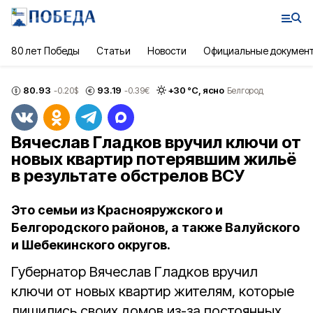
80 лет Победы
Статьи
Новости
Официальные докумен
80.93
93.19
+
30
°С,
ясно
-0.20
$
-0.39
€
Белгород
Вячеслав Гладков вручил ключи от
новых квартир потерявшим жильё
в результате обстрелов ВСУ
Это семьи из Краснояружского и
Белгородского районов, а также Валуйского
и Шебекинского округов.
Губернатор Вячеслав Гладков вручил
ключи от новых квартир жителям, которые
лишились своих домов из-за постоянных