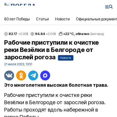
80 лет Победы
Статьи
Новости
Официальные докумен
82.17
94.84
+
22
°С,
облачно
+0.00
$
+0.00
€
Белгород
Рабочие приступили к очистке
реки Везёлки в Белгороде от
зарослей рогоза
Новость
21 июля 2023, 13:51
Это многолетняя высокая болотная трава.
Рабочие приступили к очистке реки
Везёлки в Белгороде от зарослей рогоза.
Работы проходят вдоль набережной в