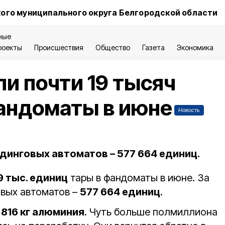
ого муниципального округа Белгородской области
ные
роекты
Происшествия
Общество
Газета
Экономика
и почти 19 тысяч
андоматы в июне
Новость
динговых автоматов – 577 664 единиц.
9 тыс. единиц
тары в фандоматы в июне. За
овых автоматов –
577 664 единиц
.
1 816 кг алюминия
. Чуть больше полмиллиона