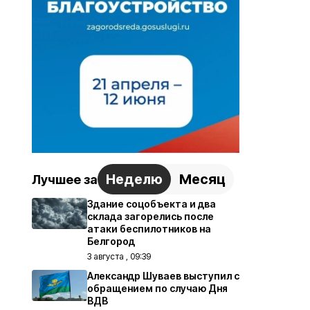
Неделю
Месяц
Лучшее за
Здание соцобъекта и два
склада загорелись после
атаки беспилотников на
Белгород
3 августа , 09:39
Александр Шуваев выступил с
обращением по случаю Дня
ВДВ