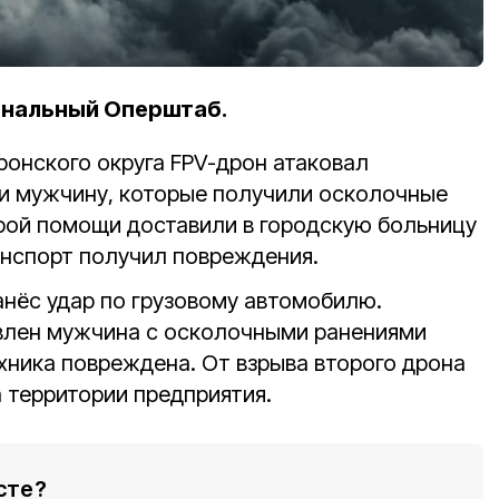
ональный Оперштаб.
ронского округа FPV-дрон атаковал
и мужчину, которые получили осколочные
орой помощи доставили в городскую больницу
анспорт получил повреждения.
анёс удар по грузовому автомобилю.
влен мужчина с осколочными ранениями
ехника повреждена. От взрыва второго дрона
 территории предприятия.
сте?