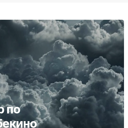
р по
бекино