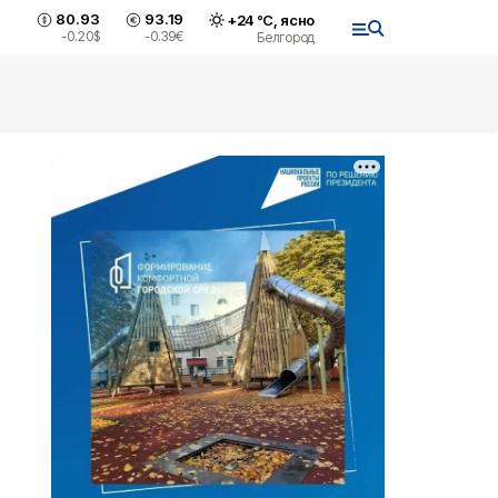
80.93
93.19
+
24
°С,
ясно
-0.20
$
-0.39
€
Белгород