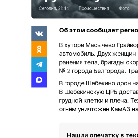
Сегодня, 21:44
Происшествия
Фото:
Об этом сообщает реги
В хуторе Масычево Грайво
автомобиль. Двух женщин 
ранения тела, бригады ск
№ 2 города Белгорода. Тр
В городе Шебекино дрон н
В Шебекинскую ЦРБ доста
грудной клетки и плеча. Т
огнём уничтожен КамАЗ на
Нашли опечатку в тек