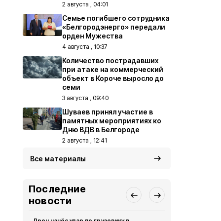
2 августа , 04:01
Семье погибшего сотрудника
«Белгородэнерго» передали
орден Мужества
4 августа , 10:37
Количество пострадавших
при атаке на коммерческий
объект в Короче выросло до
семи
3 августа , 09:40
Шуваев принял участие в
памятных мероприятиях ко
Дню ВДВ в Белгороде
2 августа , 12:41
Все материалы
Последние
новости
Дрон нанёс удар по грузовику в
За сутки в 