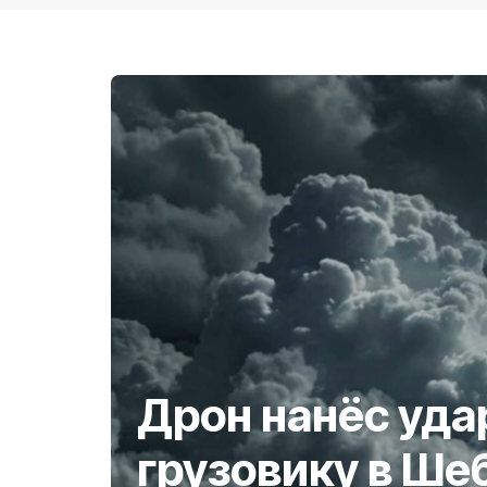
Дрон нанёс уда
грузовику в Ше