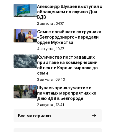
Александр Шуваев выступил с
обращением по случаю Дня
ВДВ
2 августа , 04:01
Семье погибшего сотрудника
«Белгородэнерго» передали
орден Мужества
4 августа , 10:37
Количество пострадавших
при атаке на коммерческий
объект в Короче выросло до
семи
3 августа , 09:40
Шуваев принял участие в
памятных мероприятиях ко
Дню ВДВ в Белгороде
2 августа , 12:41
Все материалы