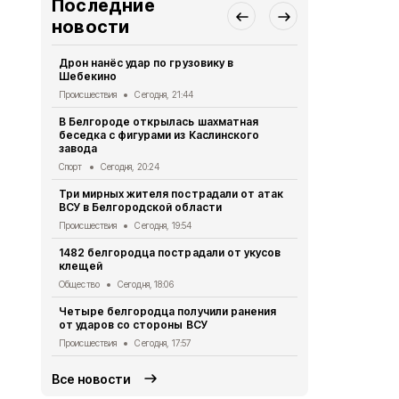
Последние
новости
Дрон нанёс удар по грузовику в
За сутки в 
Шебекино
обстрелах 
Происшествия
Сегодня, 21:44
Происшествия
В Белгороде открылась шахматная
Убившая бр
беседка с фигурами из Каслинского
белгородка 
завода
Происшествия
Спорт
Сегодня, 20:24
В Белгородс
Три мирных жителя пострадали от атак
родилось б
ВСУ в Белгородской области
девочек
Происшествия
Сегодня, 19:54
Общество
Се
1482 белгородца пострадали от укусов
В пятницу в
клещей
ожидаются 
Общество
Сегодня, 18:06
Общество
Се
Четыре белгородца получили ранения
Шесть муни
от ударов со стороны ВСУ
области поп
Происшествия
Сегодня, 17:57
Происшествия
Все новости