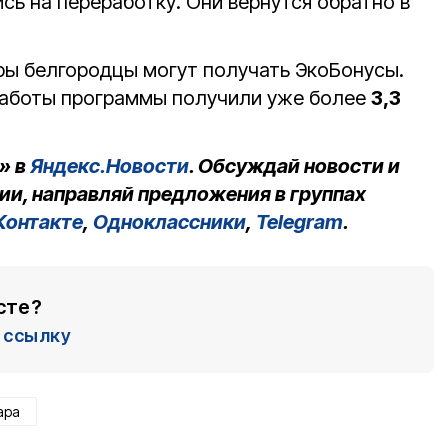
сь на переработку. Они вернутся обратно в
ары белгородцы могут получать ЭкоБонусы.
работы программы получили уже более
3,3
» в
Яндекс.Новости
. Обсуждай новости и
ии, направляй предложения в группах
Контакте
,
Одноклассники
,
Telegram
.
сте?
ссылку
ара