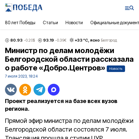
80 лет Победы
Статьи
Новости
Официальные докумен
80.93
93.19
+
33
°С,
ясно
-0.20
$
-0.39
€
Белгород
Министр по делам молодёжи
Белгородской области рассказала
о работе «Добро.Центров»
Новость
7 июля 2023, 18:24
Проект реализуется на базе всех вузов
региона.
Прямой эфир министра по делам молодёжи
Белгородской области состоялся 7 июля.
Трансляция прошла в студии ЦУР