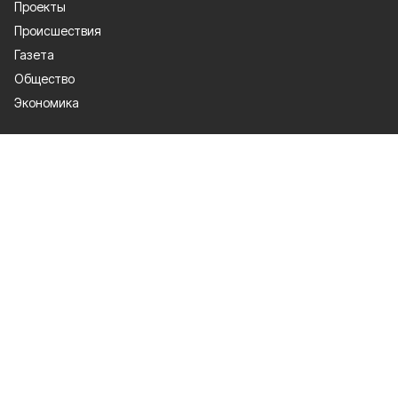
Проекты
Происшествия
Газета
Общество
Экономика
О проекте
Об издании
Правила использования
Рекламодателям
Специальная оценка условий труда
Политика конфиденциальности
Мы в соцсетях
Сетевое издание «Победа 31» зарегистрировано Федеральной службой
по надзору в сфере связи, информационных технологий и массовых