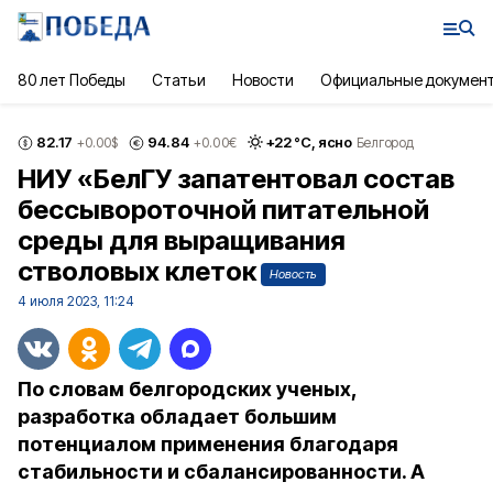
80 лет Победы
Статьи
Новости
Официальные докумен
82.17
94.84
+
22
°С,
ясно
+0.00
$
+0.00
€
Белгород
НИУ «БелГУ запатентовал состав
бессывороточной питательной
среды для выращивания
стволовых клеток
Новость
4 июля 2023, 11:24
По словам белгородских ученых,
разработка обладает большим
потенциалом применения благодаря
стабильности и сбалансированности. А