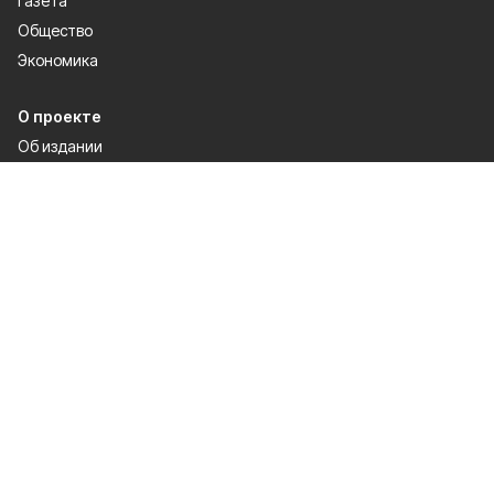
Газета
Общество
Экономика
О проекте
Об издании
Правила использования
Рекламодателям
Специальная оценка условий труда
Политика конфиденциальности
Мы в соцсетях
Сетевое издание «Победа 31» зарегистрировано Федеральной службой
по надзору в сфере связи, информационных технологий и массовых
коммуникаций 27.08.2021. Свидетельство о регистрации ЭЛ № ФС 77 —
81761.
Настоящий ресурс может содержать материалы 12+