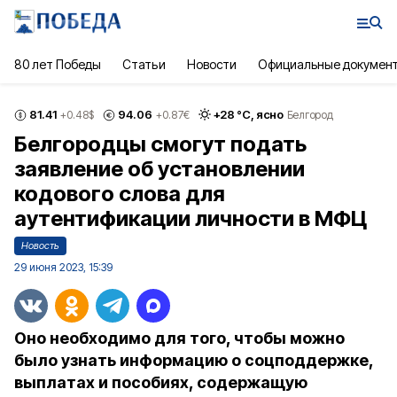
80 лет Победы
Статьи
Новости
Официальные докумен
81.41
94.06
+
28
°С,
ясно
+0.48
$
+0.87
€
Белгород
Белгородцы смогут подать
заявление об установлении
кодового слова для
аутентификации личности в МФЦ
Новость
29 июня 2023, 15:39
Оно необходимо для того, чтобы можно
было узнать информацию о соцподдержке,
выплатах и пособиях, содержащую