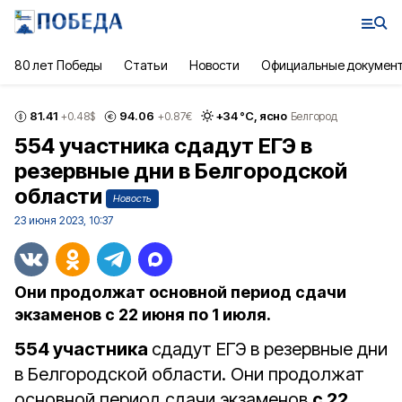
80 лет Победы
Статьи
Новости
Официальные докумен
81.41
94.06
+
34
°С,
ясно
+0.48
$
+0.87
€
Белгород
554 участника сдадут ЕГЭ в
резервные дни в Белгородской
области
Новость
23 июня 2023, 10:37
Они продолжат основной период сдачи
экзаменов с 22 июня по 1 июля.
554 участника
сдадут ЕГЭ в резервные дни
в Белгородской области. Они продолжат
основной период сдачи экзаменов
с 22