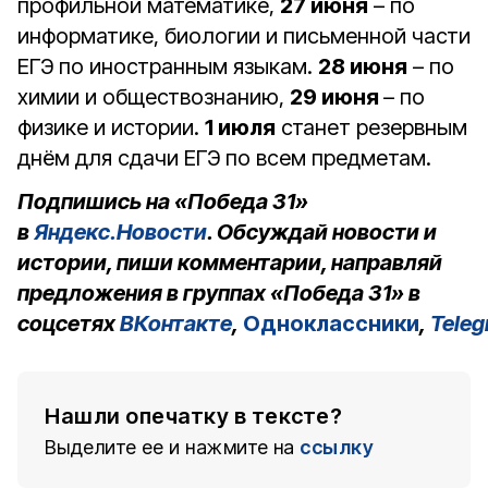
профильной математике,
27 июня
– по
информатике, биологии и письменной части
ЕГЭ по иностранным языкам.
28 июня
– по
химии и обществознанию,
29 июня
– по
физике и истории.
1 июля
станет резервным
днём для сдачи ЕГЭ по всем предметам.
Подпишись на «Победа 31»
в
Яндекс.Новости
. Обсуждай новости и
истории, пиши комментарии, направляй
предложения в группах «Победа 31» в
соцсетях
ВКонтакте
,
Одноклассники
,
Tele
Нашли опечатку в тексте?
Выделите ее и нажмите на
ссылку