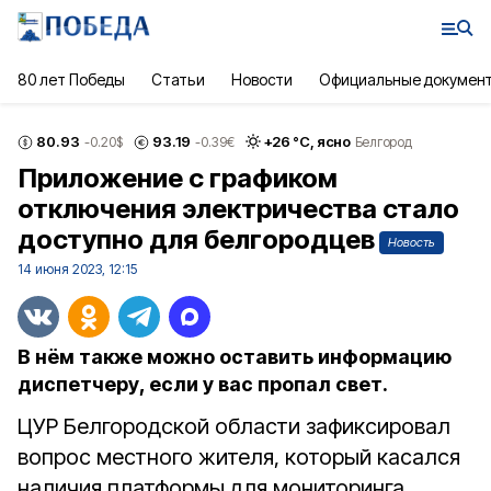
80 лет Победы
Статьи
Новости
Официальные докумен
80.93
93.19
+
26
°С,
ясно
-0.20
$
-0.39
€
Белгород
Приложение с графиком
отключения электричества стало
доступно для белгородцев
Новость
14 июня 2023, 12:15
В нём также можно оставить информацию
диспетчеру, если у вас пропал свет.
ЦУР Белгородской области зафиксировал
вопрос местного жителя, который касался
наличия платформы для мониторинга