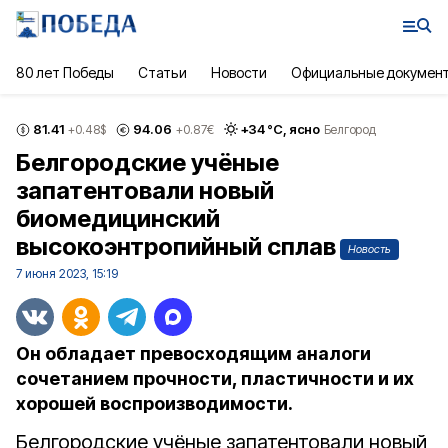
80 лет Победы
Статьи
Новости
Официальные докумен
81.41
94.06
+
34
°С,
ясно
+0.48
$
+0.87
€
Белгород
Белгородские учёные
запатентовали новый
биомедицинский
высокоэнтропийный сплав
Новость
7 июня 2023, 15:19
Он обладает превосходящим аналоги
сочетанием прочности, пластичности и их
хорошей воспроизводимости.
Белгородские учёные запатентовали новый