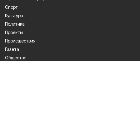
Спорт
Культура
Политика
Проекты
Происшествия
Газета
Общество
Экономика
О проекте
Об издании
Правила использования
Рекламодателям
Специальная оценка условий труда
Политика конфиденциальности