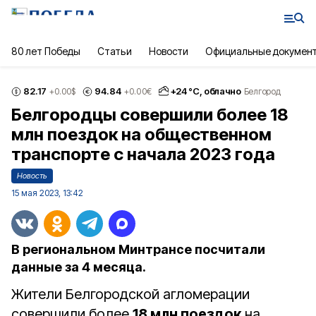
80 лет Победы
Статьи
Новости
Официальные докумен
82.17
94.84
+
24
°С,
облачно
+0.00
$
+0.00
€
Белгород
Белгородцы совершили более 18
млн поездок на общественном
транспорте с начала 2023 года
Новость
15 мая 2023, 13:42
В региональном Минтрансе посчитали
данные за 4 месяца.
Жители Белгородской агломерации
совершили более
18 млн поездок
на