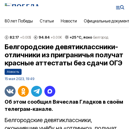
80 лет Победы
Статьи
Новости
Официальные докумен
82.17
94.84
+
25
°С,
ясно
+0.00
$
+0.00
€
Белгород
Белгородские девятиклассники-
отличники из приграничья получат
красные аттестаты без сдачи ОГЭ
Новость
15 мая 2023, 19:49
Об этом сообщил Вячеслав Гладков в своём
телеграм-канале.
Белгородские девятиклассники,
окончившие учёбу на «отлично», получат