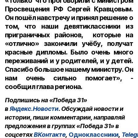
«Только что проговорили с министром
Просвещения РФ Сергей Кравцовым.
Он пошёл навстречу и принял решение о
том, что наши девятиклассники из
приграничных районов, которые на
«отлично» закончили учёбу, получат
красные дипломы. Было очень много
переживаний и у родителей, и у детей.
Спасибо большое нашему министру. Он
нам очень сильно помогает», -
сообщил глава региона.
Подпишись на «Победа 31»
в
Яндекс.Новости
. Обсуждай новости и
истории, пиши комментарии, направляй
предложения в группах «Победа 31» в
соцсетях
ВКонтакте
,
Одноклассники
,
Tele