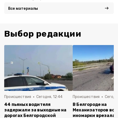
Все материалы
Выбор редакции
Происшествия
Сегодня, 12:44
Происшествия
Сегодня
44 пьяных водителя
В Белгороде на
задержали за выходные на
Механизаторов вод
дорогах Белгородской
иномарки врезалас