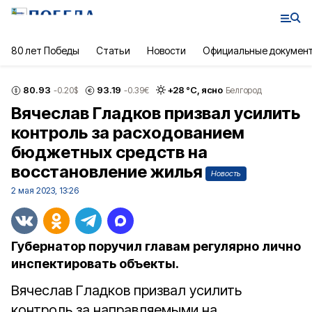
80 лет Победы
Статьи
Новости
Официальные докумен
80.93
93.19
+
28
°С,
ясно
-0.20
$
-0.39
€
Белгород
Вячеслав Гладков призвал усилить
контроль за расходованием
бюджетных средств на
восстановление жилья
Новость
2 мая 2023, 13:26
Губернатор поручил главам регулярно лично
инспектировать объекты.
Вячеслав Гладков призвал усилить
контроль за направляемыми на