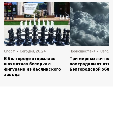
Спорт
Сегодня, 20:24
Происшествия
Сегодня
В Белгороде открылась
Три мирных жител
шахматная беседка с
пострадали от атак
фигурами из Каслинского
Белгородской обла
завода