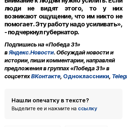
Внимание к людям нужно усилить. Если
люди не видят этого, то у них
возникают ощущение, что им никто не
помогает. Эту работу надо усиливать»,
- подчеркнул губернатор.
Подпишись на «Победа 31»
в
Яндекс.Новости
. Обсуждай новости и
истории, пиши комментарии, направляй
предложения в группах «Победа 31» в
соцсетях
ВКонтакте
,
Одноклассники
,
Tele
Нашли опечатку в тексте?
Выделите ее и нажмите на
ссылку