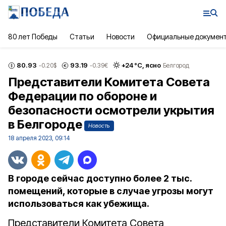
80 лет Победы
Статьи
Новости
Официальные докумен
80.93
93.19
+
24
°С,
ясно
-0.20
$
-0.39
€
Белгород
Представители Комитета Совета
Федерации по обороне и
безопасности осмотрели укрытия
в Белгороде
Новость
18 апреля 2023, 09:14
В городе сейчас доступно более 2 тыс.
помещений, которые в случае угрозы могут
использоваться как убежища.
Представители Комитета Совета