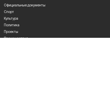
Официальные документы
Спорт
Культура
Политика
Проекты
Происшествия
Газета
Общество
Экономика
О проекте
Об издании
Правила использования
Рекламодателям
Специальная оценка условий труда
Политика конфиденциальности