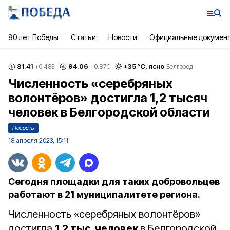
80 лет Победы
Статьи
Новости
Официальные докумен
81.41
94.06
+
35
°С,
ясно
+0.48
$
+0.87
€
Белгород
Численность «серебряных
волонтёров» достигла 1,2 тысяч
человек в Белгородской области
Новость
18 апреля 2023, 15:11
Сегодня площадки для таких добровольцев
работают в 21 муниципалитете региона.
Численность «серебряных волонтёров»
достигла
1,2 тыс. человек
в Белгородской