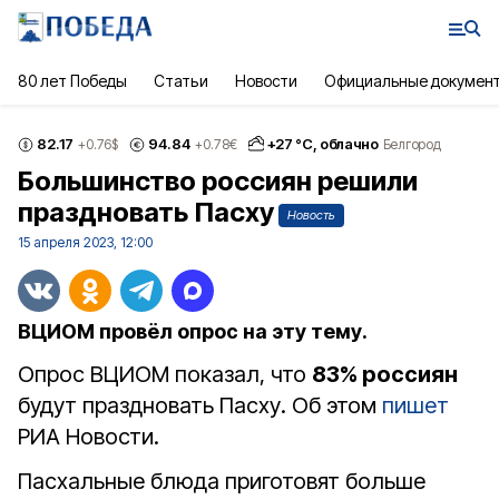
80 лет Победы
Статьи
Новости
Официальные докумен
82.17
94.84
+
27
°С,
облачно
+0.76
$
+0.78
€
Белгород
Большинство россиян решили
праздновать Пасху
Новость
15 апреля 2023, 12:00
ВЦИОМ провёл опрос на эту тему.
Опрос ВЦИОМ показал, что
83% россиян
будут праздновать Пасху. Об этом
пишет
РИА Новости.
Пасхальные блюда приготовят больше