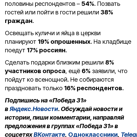
половины респондентов –
54%
. Позвать
гостей или пойти в гости решили
38%
граждан
.
Освещать куличи и яйца в церкви
планируют
19% опрошенных
. На кладбище
поедут
17% россиян
.
Сделать подарки близким решили
8%
участников опроса
, ещё
6%
заявили, что
пойдут ко всенощной. Не собираются
праздновать только
16% респондентов
.
Подпишись на «Победа 31»
в
Яндекс.Новости
. Обсуждай новости и
истории, пиши комментарии, направляй
предложения в группах «Победа 31» в
соцсетях
ВКонтакте
,
Одноклассники
,
Tele