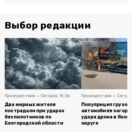
Выбор редакции
Происшествия
Сегодня, 16:36
Происшествия
Сегодня
Два мирных жителя
Полуприцеп грузов
пострадали при ударах
автомобиля загоре
беспилотников по
удара дрона в Яков
Белгородской области
округе