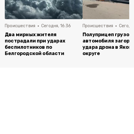
Происшествия
Сегодня, 16:36
Происшествия
Сегодня
Два мирных жителя
Полуприцеп грузов
пострадали при ударах
автомобиля загоре
беспилотников по
удара дрона в Яков
Белгородской области
округе