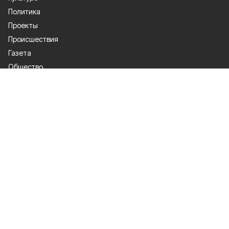
Политика
Проекты
Происшествия
Газета
Общество
Экономика
О проекте
Об издании
Правила использования
Рекламодателям
Специальная оценка условий труда
Политика конфиденциальности
Мы в соцсетях