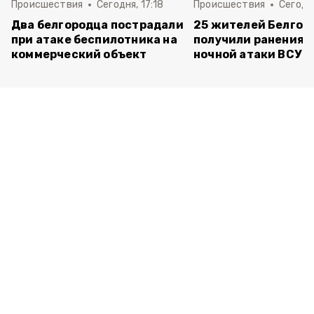
Происшествия
Сегодня, 17:18
Происшествия
Сегодня
Два белгородца пострадали
25 жителей Белгор
при атаке беспилотника на
получили ранения 
коммерческий объект
ночной атаки ВСУ