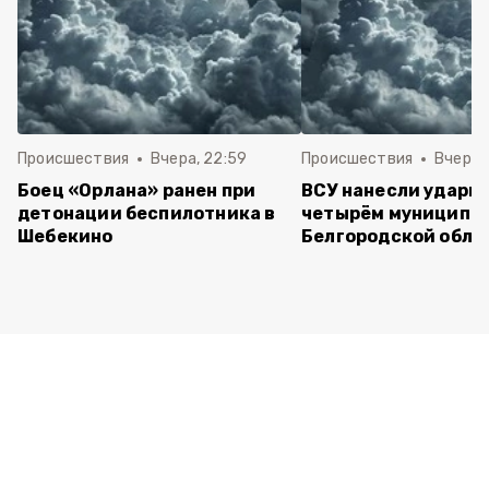
Происшествия
Вчера, 22:59
Происшествия
Вчера, 
Боец «Орлана» ранен при
ВСУ нанесли удары 
детонации беспилотника в
четырём муниципа
Шебекино
Белгородской обла