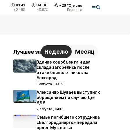
81.41
94.06
+
26
°С,
ясно
+0.48
$
+0.87
€
Белгород
Неделю
Месяц
Лучшее за
Здание соцобъекта и два
склада загорелись после
атаки беспилотников на
Белгород
3 августа , 09:39
Александр Шуваев выступил с
обращением по случаю Дня
ВДВ
2 августа , 04:01
Семье погибшего сотрудника
«Белгородэнерго» передали
орден Мужества