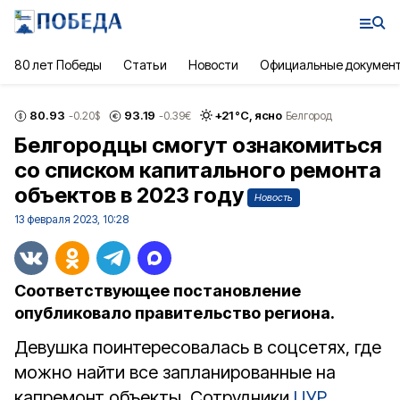
80 лет Победы
Статьи
Новости
Официальные докумен
80.93
93.19
+
21
°С,
ясно
-0.20
$
-0.39
€
Белгород
Белгородцы смогут ознакомиться
со списком капитального ремонта
объектов в 2023 году
Новость
13 февраля 2023, 10:28
Соответствующее постановление
опубликовало правительство региона.
Девушка поинтересовалась в соцсетях, где
можно найти все запланированные на
капремонт объекты. Сотрудники
ЦУР