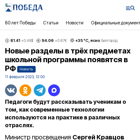
80 лет Победы
Статьи
Новости
Официальные докумен
81.41
94.06
+
35
°С,
ясно
+0.48
$
+0.87
€
Белгород
Новые разделы в трёх предметах
школьной программы появятся в
РФ
Новость
11 февраля 2023, 12:00
Педагоги будут рассказывать ученикам о
том, как современные технологии
используются на практике в различных
отраслях.
Министр просвещения
Сергей Кравцов