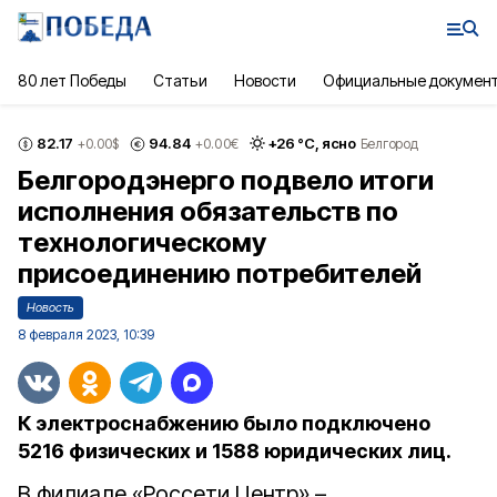
80 лет Победы
Статьи
Новости
Официальные докумен
82.17
94.84
+
26
°С,
ясно
+0.00
$
+0.00
€
Белгород
Белгородэнерго подвело итоги
исполнения обязательств по
технологическому
присоединению потребителей
Новость
8 февраля 2023, 10:39
К электроснабжению было подключено
5216 физических и 1588 юридических лиц.
В филиале «Россети Центр» –