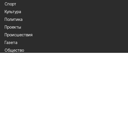
Спорт
Культура
Политика
Проекты
Происшествия
Газета
Общество
Экономика
О проекте
Об издании
Правила использования
Рекламодателям
Специальная оценка условий труда
Политика конфиденциальности
Мы в соцсетях