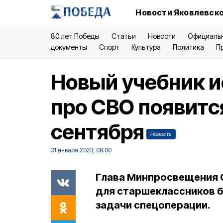
Новости Яковлевско
80 лет Победы
Статьи
Новости
Официаль
документы
Спорт
Культура
Политика
П
Новый учебник и
про СВО появится
сентября
Новость
31 января 2023, 09:00
Глава Минпросвещения С
для старшеклассников 
задачи спецоперации.