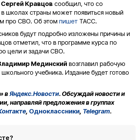
Ф
Сергей Кравцов
сообщил, что со
 в школах страны может появиться новый
ом про СВО. Об этом
пишет
ТАСС.
сников будут подробно изложены причины и
цов отметил, что в программе курса по
ро цели и задачи СВО.
Владимир Мединский
возглавил рабочую
 школьного учебника. Издание будет готово
» в
Яндекс.Новости
. Обсуждай новости и
ии, направляй предложения в группах
Контакте
,
Одноклассники
,
Telegram
.
сте?