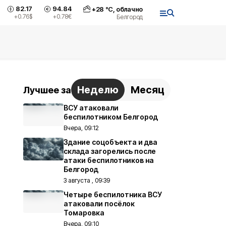
82.17
94.84
+
28
°С,
облачно
+0.76
$
+0.78
€
Белгород
Неделю
Месяц
Лучшее за
ВСУ атаковали
беспилотником Белгород
Вчера, 09:12
Здание соцобъекта и два
склада загорелись после
атаки беспилотников на
Белгород
3 августа , 09:39
Четыре беспилотника ВСУ
атаковали посёлок
Томаровка
Вчера, 09:10