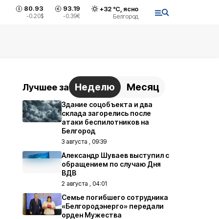
80.93
93.19
+
32
°С,
ясно
-0.20
$
-0.39
€
Белгород
Неделю
Месяц
Лучшее за
Здание соцобъекта и два
склада загорелись после
атаки беспилотников на
Белгород
3 августа , 09:39
Александр Шуваев выступил с
обращением по случаю Дня
ВДВ
2 августа , 04:01
Семье погибшего сотрудника
«Белгородэнерго» передали
орден Мужества