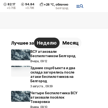
82.17
94.84
+
28
°С,
облачно
+0.76
$
+0.78
€
Белгород
Неделю
Месяц
Лучшее за
ВСУ атаковали
беспилотником Белгород
Вчера, 09:12
Здание соцобъекта и два
склада загорелись после
атаки беспилотников на
Белгород
3 августа , 09:39
Четыре беспилотника ВСУ
атаковали посёлок
Томаровка
Вчера, 09:10