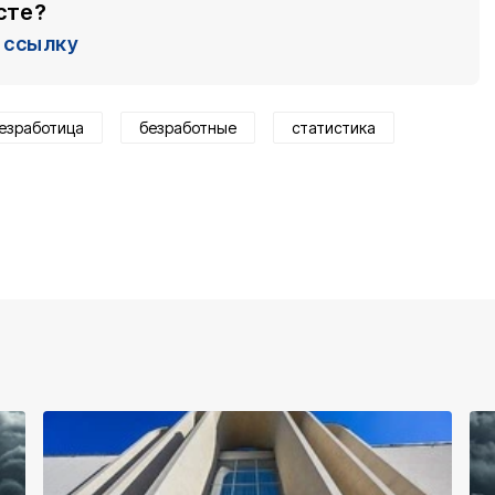
сте?
ссылку
езработица
безработные
статистика