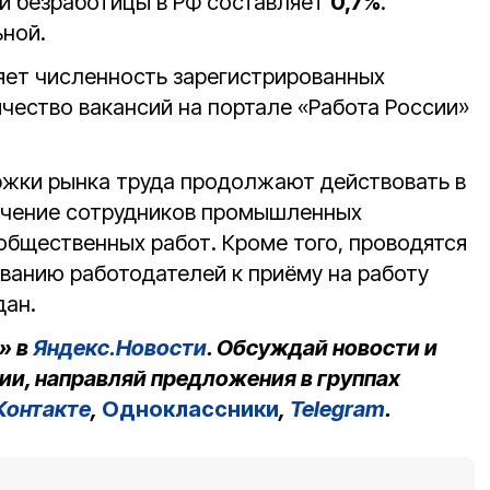
й безработицы в РФ составляет
0,7%
.
ьной.
ет численность зарегистрированных
чество вакансий на портале «Работа России»
жки рынка труда продолжают действовать в
бучение сотрудников промышленных
общественных работ. Кроме того, проводятся
ванию работодателей к приёму на работу
дан.
» в
Яндекс.Новости
. Обсуждай новости и
ии, направляй предложения в группах
Контакте
,
Одноклассники
,
Telegram
.