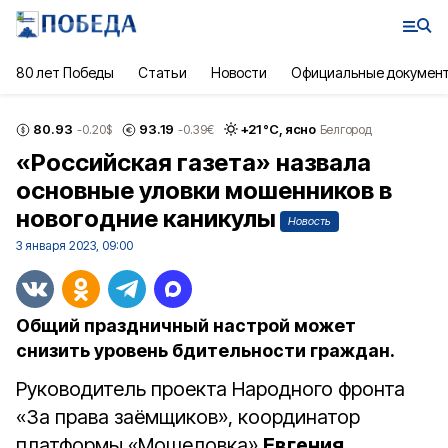
80 лет Победы
Статьи
Новости
Официальные докумен
80.93
93.19
+
21
°С,
ясно
-0.20
$
-0.39
€
Белгород
«Российская газета» назвала
основные уловки мошенников в
новогодние каникулы
Новость
3 января 2023, 09:00
Общий праздничный настрой может
снизить уровень бдительности граждан.
Руководитель проекта Народного фронта
«За права заёмщиков», координатор
платформы «Мошеловка»
Евгения