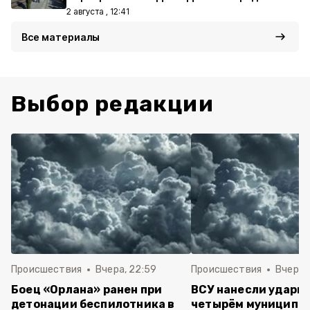
2 августа , 12:41
Все материалы
Выбор редакции
Происшествия
Вчера, 22:59
Происшествия
Вчера, 
Боец «Орлана» ранен при
ВСУ нанесли удары 
детонации беспилотника в
четырём муниципа