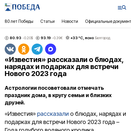
80 лет Победы
Статьи
Новости
Официальные докумен
80.93
93.19
+
33
°С,
ясно
-0.20
$
-0.39
€
Белгород
«Известия» рассказали о блюдах,
нарядах и подарках для встречи
Нового 2023 года
Астрологии посоветовали отмечать
праздник дома, в кругу семьи и близких
друзей.
«Известия»
рассказали
о блюдах, нарядах и
подарках для встречи Нового 2023 года –
Года голубого водяного кролика.