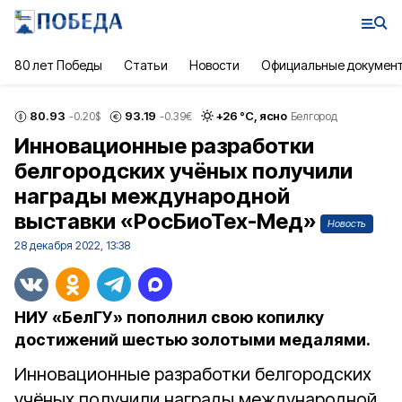
80 лет Победы
Статьи
Новости
Официальные докумен
80.93
93.19
+
26
°С,
ясно
-0.20
$
-0.39
€
Белгород
Инновационные разработки
белгородских учёных получили
награды международной
выставки «РосБиоТех-Мед»
Новость
28 декабря 2022, 13:38
НИУ «БелГУ» пополнил свою копилку
достижений шестью золотыми медалями.
Инновационные разработки белгородских
учёных получили награды международной