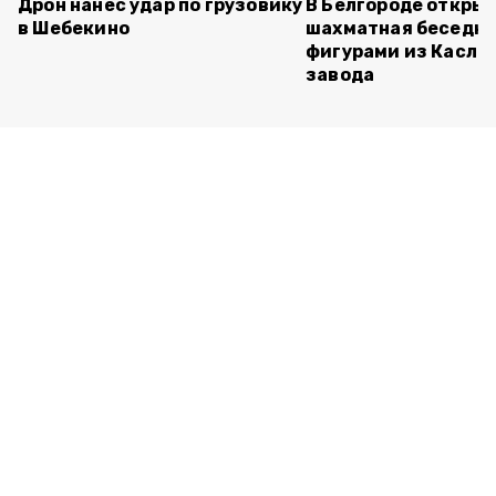
Дрон нанёс удар по грузовику
В Белгороде откры
в Шебекино
шахматная беседка
фигурами из Касли
завода