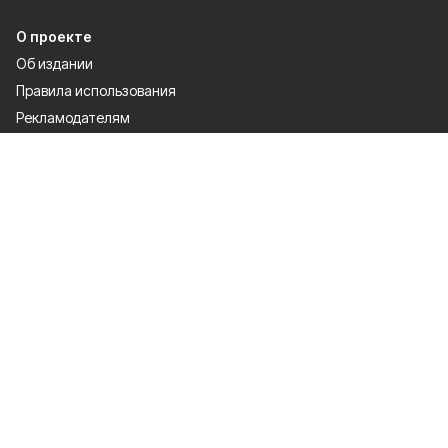
О проекте
Об издании
Правила использования
Рекламодателям
Специальная оценка условий труда
Политика конфиденциальности
Мы в соцсетях
Сетевое издание «Победа 31» зарегистрировано Федеральной службой
по надзору в сфере связи, информационных технологий и массовых
коммуникаций 27.08.2021. Свидетельство о регистрации ЭЛ № ФС 77 —
81761.
Настоящий ресурс может содержать материалы 12+
Правила использования
Политика конфиденциальности
Об издании