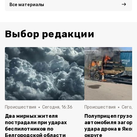
Все материалы
Выбор редакции
Происшествия
Сегодня, 16:36
Происшествия
Сегодня
Два мирных жителя
Полуприцеп грузов
пострадали при ударах
автомобиля загоре
беспилотников по
удара дрона в Яков
Белгородской области
округе