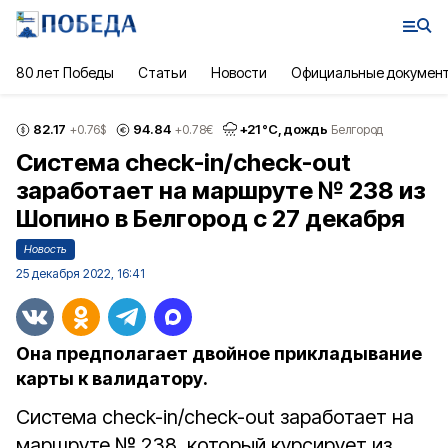
80 лет Победы
Статьи
Новости
Официальные докумен
82.17
94.84
+
21
°С,
дождь
+0.76
$
+0.78
€
Белгород
Система check-in/check-out
заработает на маршруте № 238 из
Шопино в Белгород с 27 декабря
Новость
25 декабря 2022, 16:41
Она предполагает двойное прикладывание
карты к валидатору.
Система check-in/check-out заработает на
маршруте № 238, который курсирует из