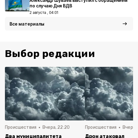
Александр Шуваев выступил с обращением
по случаю Дня ВДВ
2 августа , 04:01
Все материалы
Выбор редакции
Происшествия
Вчера, 22:20
Происшествия
Вчера, 
Два муниципалитета
Дрон атаковал