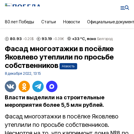
80 лет Победы
Статьи
Новости
Официальные докумен
80.93
93.19
+
33
°С,
ясно
-0.20
$
-0.39
€
Белгород
Фасад многоэтажки в посёлке
Яковлево утеплили по просьбе
собственников
Новость
8 декабря 2022, 13:15
Власти выделили на строительные
мероприятия более 5,5 млн рублей.
Фасад многоэтажки в посёлке Яковлево
утеплили по просьбе собственников.
Несмотря на то, что капремонт дома №8 по