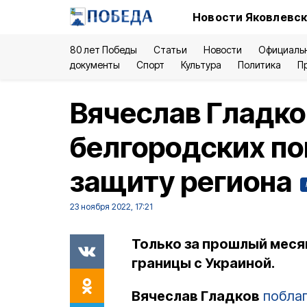
Новости Яковлевск
80 лет Победы
Статьи
Новости
Официаль
документы
Спорт
Культура
Политика
П
Вячеслав Гладко
белгородских по
защиту региона
23 ноября 2022, 17:21
Только за прошлый меся
границы с Украиной.
Вячеслав Гладков
побла