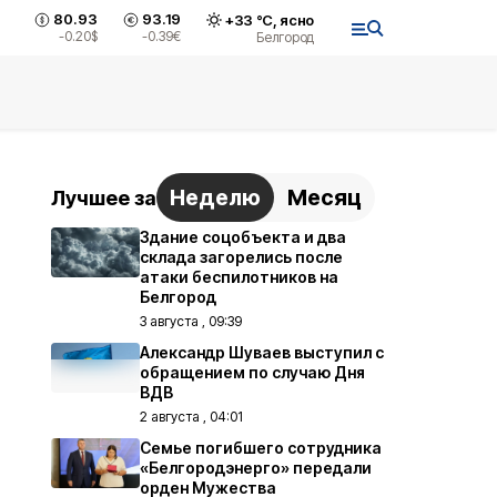
80.93
93.19
+
33
°С,
ясно
-0.20
$
-0.39
€
Белгород
Неделю
Месяц
Лучшее за
Здание соцобъекта и два
склада загорелись после
атаки беспилотников на
Белгород
3 августа , 09:39
Александр Шуваев выступил с
обращением по случаю Дня
ВДВ
2 августа , 04:01
Семье погибшего сотрудника
«Белгородэнерго» передали
орден Мужества