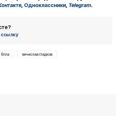
Контакте
,
Одноклассники
,
Telegram
.
сте?
ссылку
бпла
вячеслав гладков