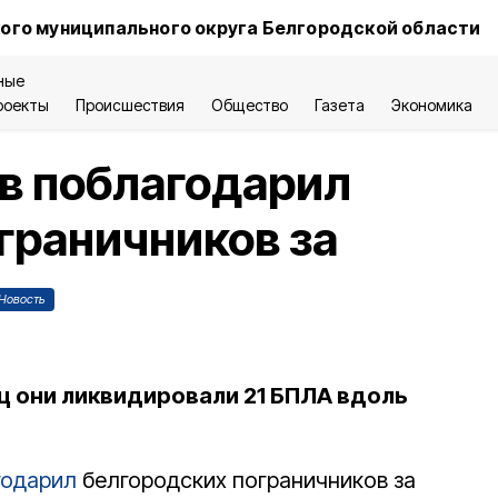
ого муниципального округа Белгородской области
ные
роекты
Происшествия
Общество
Газета
Экономика
в поблагодарил
граничников за
Новость
ц они ликвидировали 21 БПЛА вдоль
годарил
белгородских пограничников за