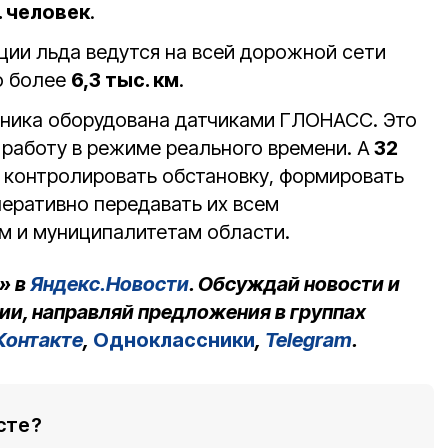
. человек
.
ции льда ведутся на всей дорожной сети
о более
6,3 тыс. км
.
хника оборудована датчиками ГЛОНАСС. Это
 работу в режиме реального времени. А
32
контролировать обстановку, формировать
перативно передавать их всем
м и муниципалитетам области.
» в
Яндекс.Новости
. Обсуждай новости и
ии, направляй предложения в группах
Контакте
,
Одноклассники
,
Telegram
.
сте?