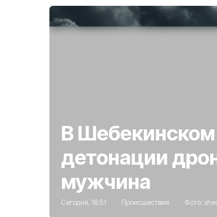
В Шебекинском 
детонации дрон
мужчина
Сегодня, 16:51
Происшествия
Фото:
she