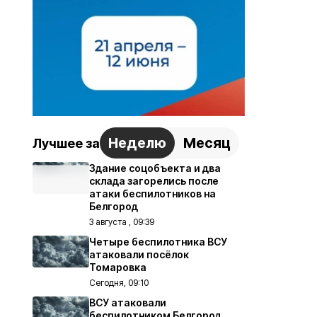
Неделю
Месяц
Лучшее за
Здание соцобъекта и два
склада загорелись после
атаки беспилотников на
Белгород
3 августа , 09:39
Четыре беспилотника ВСУ
атаковали посёлок
Томаровка
Сегодня, 09:10
ВСУ атаковали
беспилотником Белгород