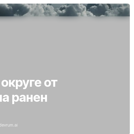
округе от
а ранен
devrum.ai