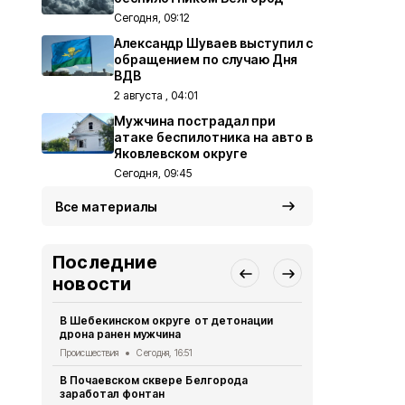
Сегодня, 09:12
Александр Шуваев выступил с
обращением по случаю Дня
ВДВ
2 августа , 04:01
Мужчина пострадал при
атаке беспилотника на авто в
Яковлевском округе
Сегодня, 09:45
Все материалы
Последние
новости
В Шебекинском округе от детонации
Дом офицер
дрона ранен мужчина
новое обор
Происшествия
Сегодня, 16:51
Культура
Сег
В Почаевском сквере Белгорода
Более 50 м
заработал фонтан
белгородца