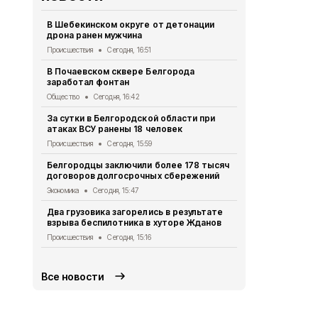
В Шебекинском округе от детонации
Дом офицер
дрона ранен мужчина
новое обор
Происшествия
Сегодня, 16:51
Культура
Сег
В Почаевском сквере Белгорода
Более 50 м
заработал фонтан
белгородца
Общество
Сегодня, 16:42
Экономика
Се
За сутки в Белгородской области при
За сутки 45
атаках ВСУ ранены 18 человек
пропустили
Происшествия
Сегодня, 15:59
Происшествия
Белгородцы заключили более 178 тысяч
Демидов по
договоров долгосрочных сбережений
беспилотни
Экономика
Сегодня, 15:47
Происшествия
Два грузовика загорелись в результате
В Белгород
взрыва беспилотника в хуторе Жданов
отключат э
районах
Происшествия
Сегодня, 15:16
Общество
Се
Все новости