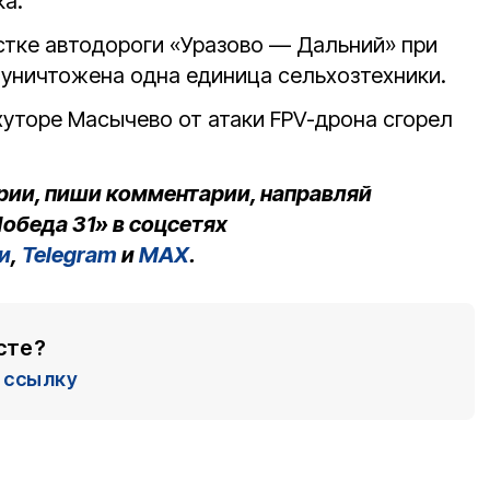
ка.
астке автодороги «Уразово — Дальний» при
 уничтожена одна единица сельхозтехники.
хуторе Масычево от атаки FPV-дрона сгорел
рии, пиши комментарии, направляй
обеда 31» в соцсетях
и
,
Telegram
и
MAX
.
сте?
ссылку