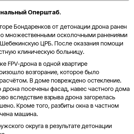
ональный Оперштаб.
уторе Бондаренков от детонации дрона ранен
со множественными осколочными ранениями
в Шебекинскую ЦРБ. После оказания помощи
астную клиническую больницу.
ке FPV-дрона в одной квартире
оизошло возгорание, которое было
расчётом. В доме повреждено остекление.
о дрона посечены фасад, навес частного дома
ово вследствие взрыва дрона загорелась
ено. Кроме того, разбиты окна в частном
ечена машина.
ужского округа в результате детонации