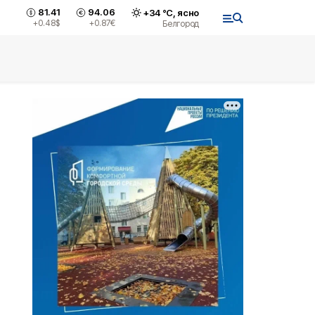
81.41
94.06
+
34
°С,
ясно
+0.48
$
+0.87
€
Белгород