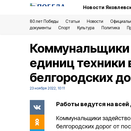
Новости Яковлевск
80 лет Победы
Статьи
Новости
Официаль
документы
Спорт
Культура
Политика
П
Коммунальщики 
единиц техники 
белгородских до
23 ноября 2022, 10:11
Работы ведутся на всей
Коммунальщики задейств
белгородских дорог от пос