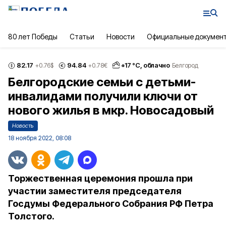
80 лет Победы
Статьи
Новости
Официальные докумен
82.17
94.84
+
17
°С,
облачно
+0.76
$
+0.78
€
Белгород
Белгородские семьи с детьми-
инвалидами получили ключи от
нового жилья в мкр. Новосадовый
Новость
18 ноября 2022, 08:08
Торжественная церемония прошла при
участии заместителя председателя
Госдумы Федерального Собрания РФ Петра
Толстого.