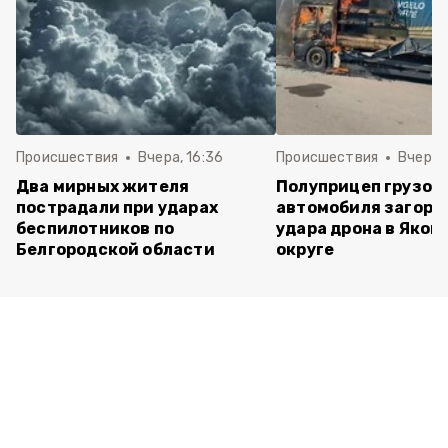
Происшествия
Вчера, 16:36
Происшествия
Вчера, 
Два мирных жителя
Полуприцеп грузов
пострадали при ударах
автомобиля загоре
беспилотников по
удара дрона в Яков
Белгородской области
округе