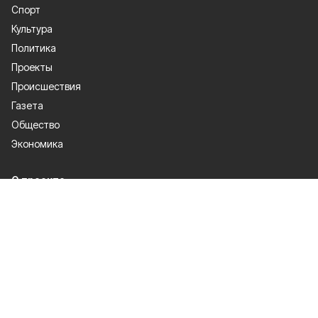
Спорт
Культура
Политика
Проекты
Происшествия
Газета
Общество
Экономика
О проекте
Об издании
Правила использования
Рекламодателям
Специальная оценка условий труда
Политика конфиденциальности
Мы в соцсетях