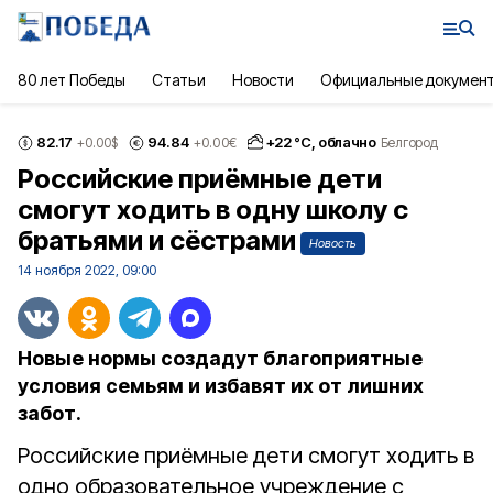
80 лет Победы
Статьи
Новости
Официальные докумен
82.17
94.84
+
22
°С,
облачно
+0.00
$
+0.00
€
Белгород
Российские приёмные дети
смогут ходить в одну школу с
братьями и сёстрами
Новость
14 ноября 2022, 09:00
Новые нормы создадут благоприятные
условия семьям и избавят их от лишних
забот.
Российские приёмные дети смогут ходить в
одно образовательное учреждение с