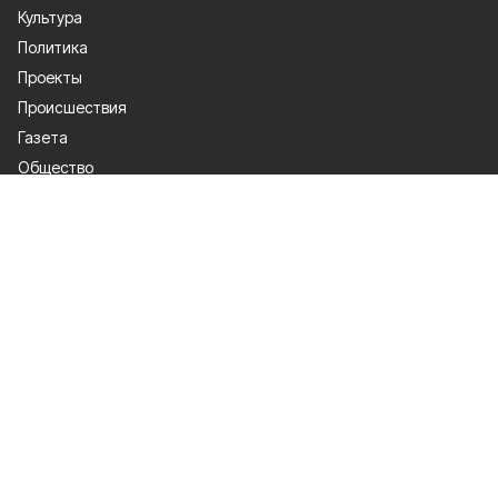
Культура
Политика
Проекты
Происшествия
Газета
Общество
Экономика
О проекте
Об издании
Правила использования
Рекламодателям
Специальная оценка условий труда
Политика конфиденциальности
Мы в соцсетях